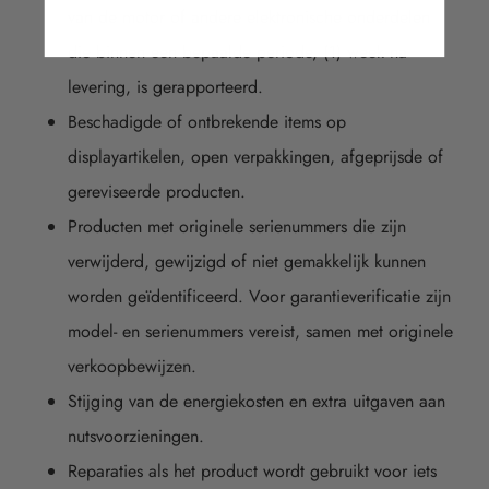
van de motor of andere elektronische onderdelen
die binnen een bepaalde periode, (1) week na
levering, is gerapporteerd.
Beschadigde of ontbrekende items op
displayartikelen, open verpakkingen, afgeprijsde of
gereviseerde producten.
Producten met originele serienummers die zijn
verwijderd, gewijzigd of niet gemakkelijk kunnen
worden geïdentificeerd. Voor garantieverificatie zijn
model- en serienummers vereist, samen met originele
verkoopbewijzen.
Stijging van de energiekosten en extra uitgaven aan
nutsvoorzieningen.
Reparaties als het product wordt gebruikt voor iets