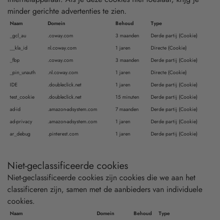
minder gerichte advertenties te zien.
Naam
Domein
Behoud
Type
_gcl_au
.coway.com
3 maanden
Derde partij (Cookie)
__kla_id
nl.coway.com
1 jaren
Directe (Cookie)
_fbp
.coway.com
3 maanden
Derde partij (Cookie)
_pin_unauth
.nl.coway.com
1 jaren
Directe (Cookie)
IDE
.doubleclick.net
1 jaren
Derde partij (Cookie)
test_cookie
.doubleclick.net
15 minuten
Derde partij (Cookie)
ad-id
.amazon-adsystem.com
7 maanden
Derde partij (Cookie)
ad-privacy
.amazon-adsystem.com
1 jaren
Derde partij (Cookie)
ar_debug
.pinterest.com
1 jaren
Derde partij (Cookie)
Niet-geclassificeerde cookies
Niet-geclassificeerde cookies zijn cookies die we aan het
classificeren zijn, samen met de aanbieders van individuele
cookies.
Naam
Domein
Behoud
Type