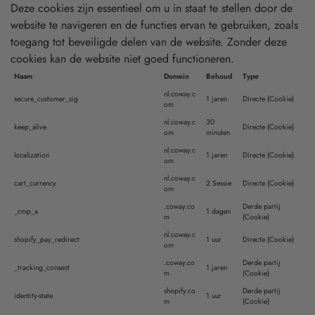
Deze cookies zijn essentieel om u in staat te stellen door de
website te navigeren en de functies ervan te gebruiken, zoals
toegang tot beveiligde delen van de website. Zonder deze
cookies kan de website niet goed functioneren.
Naam
Domein
Behoud
Type
nl.coway.c
secure_customer_sig
1 jaren
Directe (Cookie)
om
nl.coway.c
30
keep_alive
Directe (Cookie)
om
minuten
nl.coway.c
localization
1 jaren
Directe (Cookie)
om
nl.coway.c
cart_currency
2 Sessie
Directe (Cookie)
om
.coway.co
Derde partij
_cmp_a
1 dagen
m
(Cookie)
nl.coway.c
shopify_pay_redirect
1 uur
Directe (Cookie)
om
.coway.co
Derde partij
_tracking_consent
1 jaren
m
(Cookie)
shopify.co
Derde partij
identity-state
1 uur
m
(Cookie)