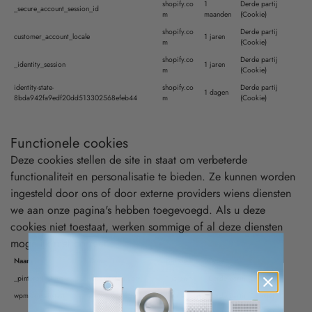
shopify.co
1
Derde partij
_secure_account_session_id
m
maanden
(Cookie)
shopify.co
Derde partij
customer_account_locale
1 jaren
m
(Cookie)
shopify.co
Derde partij
_identity_session
1 jaren
m
(Cookie)
identity-state-
shopify.co
Derde partij
1 dagen
8bda942fa9edf20dd513302568efeb44
m
(Cookie)
Functionele cookies
Deze cookies stellen de site in staat om verbeterde
functionaliteit en personalisatie te bieden. Ze kunnen worden
ingesteld door ons of door externe providers wiens diensten
we aan onze pagina's hebben toegevoegd. Als u deze
cookies niet toestaat, werken sommige of al deze diensten
mogelijk niet correct.
Naam
Domein
Behoud
Type
_pinterest_ct_ua
.ct.pinterest.com
1 jaren
Derde partij (Cookie)
wpm-domain-test
com
Sessie
Derde partij (Cookie)