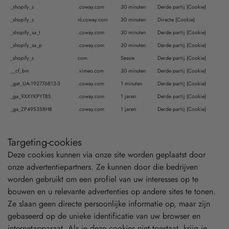
_shopify_s
.coway.com
30 minuten
Derde partij (Cookie)
_shopify_s
nl.coway.com
30 minuten
Directe (Cookie)
_shopify_sa_t
.coway.com
30 minuten
Derde partij (Cookie)
_shopify_sa_p
.coway.com
30 minuten
Derde partij (Cookie)
_shopify_s
com
Sessie
Derde partij (Cookie)
__cf_bm
.vimeo.com
30 minuten
Derde partij (Cookie)
_gat_UA-192776813-3
.coway.com
1 minuten
Derde partij (Cookie)
_ga_9XXYKPYTBS
.coway.com
1 jaren
Derde partij (Cookie)
_ga_ZP49S3S8H8
.coway.com
1 jaren
Derde partij (Cookie)
Targeting-cookies
Deze cookies kunnen via onze site worden geplaatst door
onze advertentiepartners. Ze kunnen door die bedrijven
worden gebruikt om een profiel van uw interesses op te
bouwen en u relevante advertenties op andere sites te tonen.
Ze slaan geen directe persoonlijke informatie op, maar zijn
gebaseerd op de unieke identificatie van uw browser en
internetapparaat. Als je deze cookies niet toestaat, krijg je