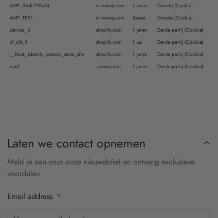
AMP_9bdc728a74
nl.coway.com
1 jaren
Directe (Cookie)
AMP_TEST
nl.coway.com
Sessie
Directe (Cookie)
device_id
shopify.com
1 jaren
Derde partij (Cookie)
cf_chl_3
shopify.com
1 uur
Derde partij (Cookie)
__Host-_identity_session_same_site
shopify.com
1 jaren
Derde partij (Cookie)
vuid
.vimeo.com
1 jaren
Derde partij (Cookie)
Laten we contact opnemen
Meld je aan voor onze nieuwsbrief en ontvang exclusieve
voordelen
Email address
*